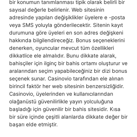
bir konumun tanımlanması tipik olarak belirli bir
sayısal değerle belirlenir. Web sitesinin
adresinde yapılan değişiklikler üyelere e -posta
veya SMS yoluyla gönderilecektir. Sitenin kayıt
durumuna göre üyeleri en son adres değişkeni
hakkında bilgilendireceğiz. Bonus seçeneklerini
denerken, oyuncular mevcut tüm özellikleri
dikkatlice ele almalıdır. Bunu dikkate alarak,
bahisçiler için ilginç bir bahis ortamı oluşturur ve
aralarından seçim yapabileceğiniz bir dizi bonus
seçenek sunar. Casinovio tarafından ele alınan
birincil faktör her web sitesinin benzersizliğidir.
Casinovio, üyelerinden ve kullanıcılarından
olağanüstü güvenilirlikle yayın yolculuğuna
başladığı için güvenilir bir bahis sitesidir. Kısa
bir süre içinde çeşitli alanlarda dikkate değer bir
başarı elde etmiştir.