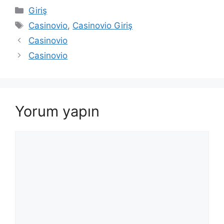
Kategoriler
Giriş
Etiketler
Casinovio
,
Casinovio Giriş
Casinovio
Casinovio
Yorum yapın
Yorum