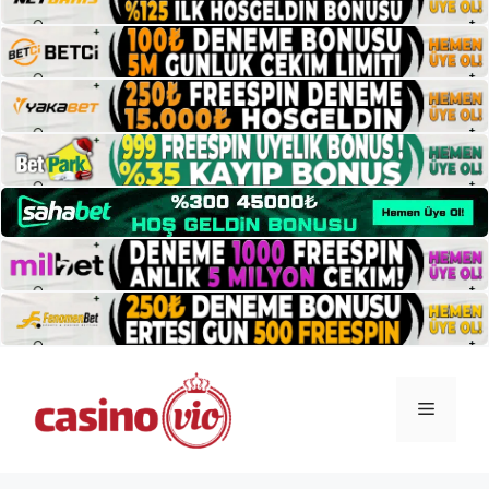
İçeriğe
atla
Menü