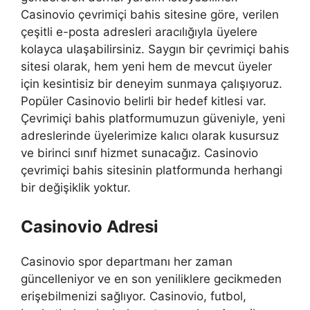
Casinovio çevrimiçi bahis sitesine göre, verilen
çeşitli e-posta adresleri aracılığıyla üyelere
kolayca ulaşabilirsiniz. Saygın bir çevrimiçi bahis
sitesi olarak, hem yeni hem de mevcut üyeler
için kesintisiz bir deneyim sunmaya çalışıyoruz.
Popüler Casinovio belirli bir hedef kitlesi var.
Çevrimiçi bahis platformumuzun güveniyle, yeni
adreslerinde üyelerimize kalıcı olarak kusursuz
ve birinci sınıf hizmet sunacağız. Casinovio
çevrimiçi bahis sitesinin platformunda herhangi
bir değişiklik yoktur.
Casinovio Adresi
Casinovio spor departmanı her zaman
güncelleniyor ve en son yeniliklere gecikmeden
erişebilmenizi sağlıyor. Casinovio, futbol, ​​