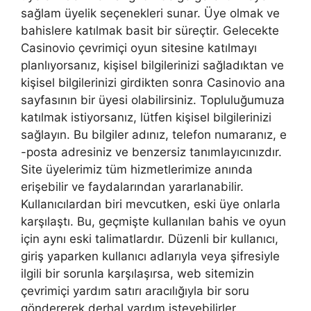
sağlam üyelik seçenekleri sunar. Üye olmak ve
bahislere katılmak basit bir süreçtir. Gelecekte
Casinovio çevrimiçi oyun sitesine katılmayı
planlıyorsanız, kişisel bilgilerinizi sağladıktan ve
kişisel bilgilerinizi girdikten sonra Casinovio ana
sayfasının bir üyesi olabilirsiniz. Topluluğumuza
katılmak istiyorsanız, lütfen kişisel bilgilerinizi
sağlayın. Bu bilgiler adınız, telefon numaranız, e
-posta adresiniz ve benzersiz tanımlayıcınızdır.
Site üyelerimiz tüm hizmetlerimize anında
erişebilir ve faydalarından yararlanabilir.
Kullanıcılardan biri mevcutken, eski üye onlarla
karşılaştı. Bu, geçmişte kullanılan bahis ve oyun
için aynı eski talimatlardır. Düzenli bir kullanıcı,
giriş yaparken kullanıcı adlarıyla veya şifresiyle
ilgili bir sorunla karşılaşırsa, web sitemizin
çevrimiçi yardım satırı aracılığıyla bir soru
göndererek derhal yardım isteyebilirler.