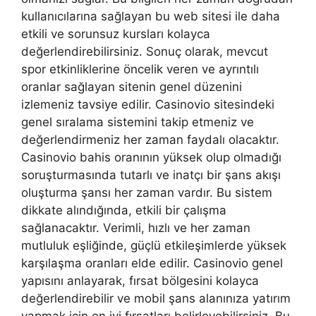
kullanıcılarına sağlayan bu web sitesi ile daha
etkili ve sorunsuz kursları kolayca
değerlendirebilirsiniz. Sonuç olarak, mevcut
spor etkinliklerine öncelik veren ve ayrıntılı
oranlar sağlayan sitenin genel düzenini
izlemeniz tavsiye edilir. Casinovio sitesindeki
genel sıralama sistemini takip etmeniz ve
değerlendirmeniz her zaman faydalı olacaktır.
Casinovio bahis oranının yüksek olup olmadığı
soruşturmasında tutarlı ve inatçı bir şans akışı
oluşturma şansı her zaman vardır. Bu sistem
dikkate alındığında, etkili bir çalışma
sağlanacaktır. Verimli, hızlı ve her zaman
mutluluk eşliğinde, güçlü etkileşimlerde yüksek
karşılaşma oranları elde edilir. Casinovio genel
yapısını anlayarak, fırsat bölgesini kolayca
değerlendirebilir ve mobil şans alanınıza yatırım