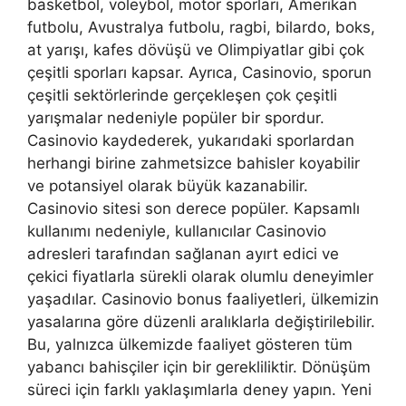
basketbol, ​​voleybol, motor sporları, Amerikan
futbolu, Avustralya futbolu, ragbi, bilardo, boks,
at yarışı, kafes dövüşü ve Olimpiyatlar gibi çok
çeşitli sporları kapsar. Ayrıca, Casinovio, sporun
çeşitli sektörlerinde gerçekleşen çok çeşitli
yarışmalar nedeniyle popüler bir spordur.
Casinovio kaydederek, yukarıdaki sporlardan
herhangi birine zahmetsizce bahisler koyabilir
ve potansiyel olarak büyük kazanabilir.
Casinovio sitesi son derece popüler. Kapsamlı
kullanımı nedeniyle, kullanıcılar Casinovio
adresleri tarafından sağlanan ayırt edici ve
çekici fiyatlarla sürekli olarak olumlu deneyimler
yaşadılar. Casinovio bonus faaliyetleri, ülkemizin
yasalarına göre düzenli aralıklarla değiştirilebilir.
Bu, yalnızca ülkemizde faaliyet gösteren tüm
yabancı bahisçiler için bir gerekliliktir. Dönüşüm
süreci için farklı yaklaşımlarla deney yapın. Yeni