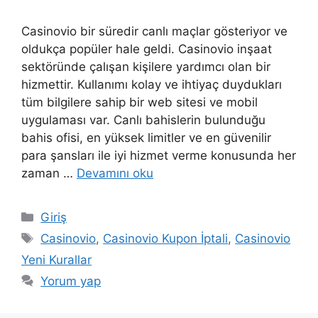
Casinovio bir süredir canlı maçlar gösteriyor ve
oldukça popüler hale geldi. Casinovio inşaat
sektöründe çalışan kişilere yardımcı olan bir
hizmettir. Kullanımı kolay ve ihtiyaç duydukları
tüm bilgilere sahip bir web sitesi ve mobil
uygulaması var. Canlı bahislerin bulunduğu
bahis ofisi, en yüksek limitler ve en güvenilir
para şansları ile iyi hizmet verme konusunda her
zaman …
Devamını oku
Kategoriler
Giriş
Etiketler
Casinovio
,
Casinovio Kupon İptali
,
Casinovio
Yeni Kurallar
Yorum yap