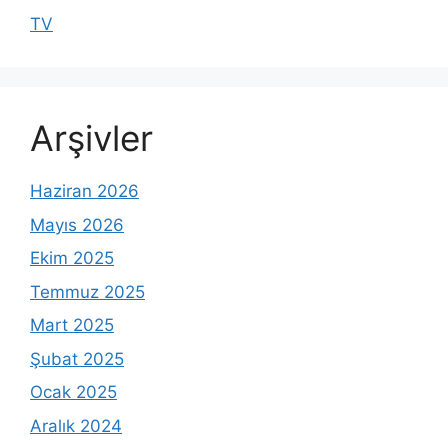
TV
Arşivler
Haziran 2026
Mayıs 2026
Ekim 2025
Temmuz 2025
Mart 2025
Şubat 2025
Ocak 2025
Aralık 2024