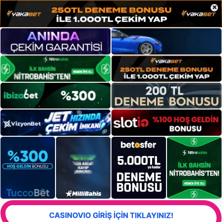
×
CASINOVIO GİRİŞ İÇİN TIKLAYINIZ!