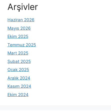
Arşivler
Haziran 2026
Mayıs 2026
Ekim 2025
Temmuz 2025
Mart 2025
Şubat 2025
Ocak 2025
Aralık 2024
Kasım 2024
Ekim 2024