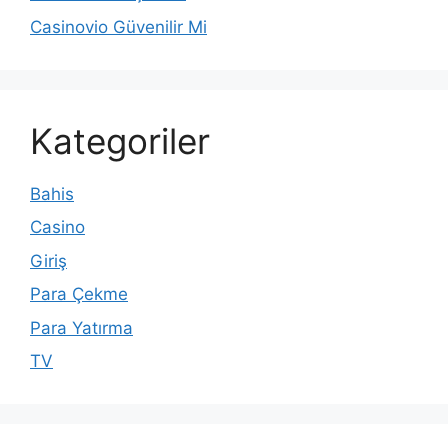
Casinovio Güvenilir Mi
Kategoriler
Bahis
Casino
Giriş
Para Çekme
Para Yatırma
TV