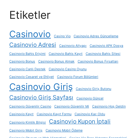
Etiketler
Casinovio
Casino Vio
Casinovio Adres Güncelleme
Casinovio Adresi
Casinovio Altyapı
Casinovio APK Dosya
Casinovio Bahis Erişimi
Casinovio Bahis Kayıt
Casinovio Bahis Sitesi
Casinovio Bonus
Casinovio Bonus Almak
Casinovio Bonus Fırsatları
Casinovio Canlı Destek
Casinovio Casino Oyunu
Casinovio Cesaret ve Ehliyet
Casinovio Forum Bölümleri
Casinovio Giriş
Casinovio Giriş Butonu
Casinovio Giriş Sayfası
Casinovio Güncel
Casinovio Güvenilir Casino
Casinovio Güvenilir Mi
Casinovio Hoş Geldin
Casinovio Kayıt
Casinovio Kayıt Formu
Casinovio Kaç Oldu
Casinovio Kupon İptali
Casinovio Kimlik Bilgisi
Casinovio Mobil Giriş
Casinovio Mobil Ödeme