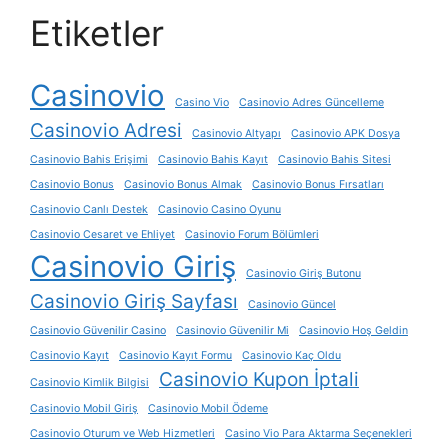
Etiketler
Casinovio
Casino Vio
Casinovio Adres Güncelleme
Casinovio Adresi
Casinovio Altyapı
Casinovio APK Dosya
Casinovio Bahis Erişimi
Casinovio Bahis Kayıt
Casinovio Bahis Sitesi
Casinovio Bonus
Casinovio Bonus Almak
Casinovio Bonus Fırsatları
Casinovio Canlı Destek
Casinovio Casino Oyunu
Casinovio Cesaret ve Ehliyet
Casinovio Forum Bölümleri
Casinovio Giriş
Casinovio Giriş Butonu
Casinovio Giriş Sayfası
Casinovio Güncel
Casinovio Güvenilir Casino
Casinovio Güvenilir Mi
Casinovio Hoş Geldin
Casinovio Kayıt
Casinovio Kayıt Formu
Casinovio Kaç Oldu
Casinovio Kupon İptali
Casinovio Kimlik Bilgisi
Casinovio Mobil Giriş
Casinovio Mobil Ödeme
Casinovio Oturum ve Web Hizmetleri
Casino Vio Para Aktarma Seçenekleri