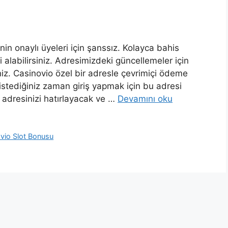
nin onaylı üyeleri için şanssız. Kolayca bahis
i alabilirsiniz. Adresimizdeki güncellemeler için
niz. Casinovio özel bir adresle çevrimiçi ödeme
istediğiniz zaman giriş yapmak için bu adresi
iş adresinizi hatırlayacak ve …
Devamını oku
vio Slot Bonusu