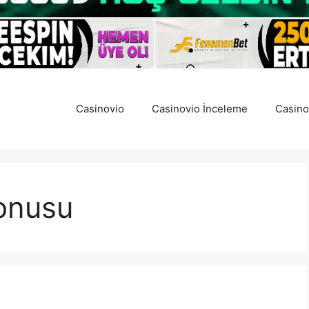
Casinovio
Casinovio İnceleme
Casino
Bonusu