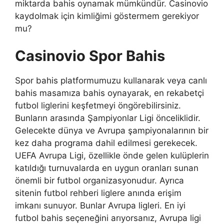
miktarda bahis oynamak mümkündür. Casinovio
kaydolmak için kimliğimi göstermem gerekiyor
mu?
Casinovio Spor Bahis
Spor bahis platformumuzu kullanarak veya canlı
bahis masamıza bahis oynayarak, en rekabetçi
futbol liglerini keşfetmeyi öngörebilirsiniz.
Bunların arasında Şampiyonlar Ligi önceliklidir.
Gelecekte dünya ve Avrupa şampiyonalarının bir
kez daha programa dahil edilmesi gerekecek.
UEFA Avrupa Ligi, özellikle önde gelen kulüplerin
katıldığı turnuvalarda en uygun oranları sunan
önemli bir futbol organizasyonudur. Ayrıca
sitenin futbol rehberi liglere anında erişim
imkanı sunuyor. Bunlar Avrupa ligleri. En iyi
futbol bahis seçeneğini arıyorsanız, Avrupa ligi