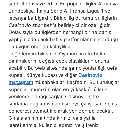
şiddetle tavsiye edilir. En popüler ligler Almanya
Bundesliga, İtalya Serie A, Fransa Ligue 1 ve
İspanya La Liga’dır. Birinci lig durumu bu liglerin
Casinovio spor bahis
belirleyici bir özelliğidir.
Dolayısıyla bu liglerden herhangi birine bahis
yaptığınızda canlı bahis platformlarının sunduğu
en uygun oranları kolaylıkla
değerlendirebilirsiniz. Oyunun hızı futbolun
dinamiklerini değiştirecek olasılıkların önünü
açabilir. Bu web sitesinde şampiyonlar ligi, uefa
kupası, dünya kupası ve diğer
Casinovio
instagram
müsabakaları keşfedin. Bu kuruluşlar
kuponları mümkün olan en yüksek ödüllerle
yenileme olanağı sağlar. Casinovio şifre
sıfırlama bağlantısına erişmeye çalışırsanız giriş
penceresi otomatik olarak yeniden açılacaktır.
Giriş alanının altında kırmızı ve siyahla
işaretlenmiş, kullanıcı adınızı ve şifrenizi