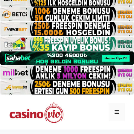
İçeriğe
atla
Menü