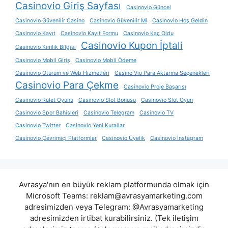
Casinovio Giriş Sayfası
Casinovio Güncel
Casinovio Güvenilir Casino
Casinovio Güvenilir Mi
Casinovio Hoş Geldin
Casinovio Kayıt
Casinovio Kayıt Formu
Casinovio Kaç Oldu
Casinovio Kupon İptali
Casinovio Kimlik Bilgisi
Casinovio Mobil Giriş
Casinovio Mobil Ödeme
Casinovio Oturum ve Web Hizmetleri
Casino Vio Para Aktarma Seçenekleri
Casinovio Para Çekme
Casinovio Proje Başarısı
Casinovio Rulet Oyunu
Casinovio Slot Bonusu
Casinovio Slot Oyun
Casinovio Spor Bahisleri
Casinovio Telegram
Casinovio TV
Casinovio Twitter
Casinovio Yeni Kurallar
Casinovio Çevrimiçi Platformlar
Casinovio Üyelik
Casinovio İnstagram
Avrasya'nın en büyük reklam platformunda olmak için
Microsoft Teams:
reklam@avrasyamarketing.com
adresimizden veya Telegram: @Avrasyamarketing
adresimizden irtibat kurabilirsiniz. (Tek iletişim