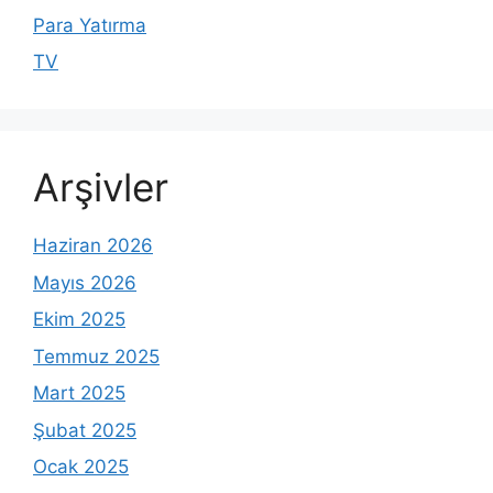
Para Yatırma
TV
Arşivler
Haziran 2026
Mayıs 2026
Ekim 2025
Temmuz 2025
Mart 2025
Şubat 2025
Ocak 2025