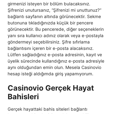
girmenizi isteyen bir bölüm bulacaksınız.
Şifrenizi unutursanız, “Şifrenizi mi unuttunuz?”
bağlantı sayfanın altında görünecektir. Sekme
butonuna tıkladığınızda küçük bir pencere
görünecektir. Bu pencerede, diğer seçeneklerin
yanı sıra kullanıcı adınız olarak veya e-postayla
göndermeyi seçebilirsiniz. Şifre sıfırlama
bağlantısını içeren bir e-posta alacaksınız.
Lütfen sağladığınız e-posta adresinin, kayıt ve
üyelik sürecinde kullandığınız e-posta adresiyle
aynı olduğundan emin olun. Mesela Casinovio
hesap isteği aldığımda giriş yapamıyorum.
Casinovio Gerçek Hayat
Bahisleri
Gerçek hayattaki bahis siteleri bağlantı