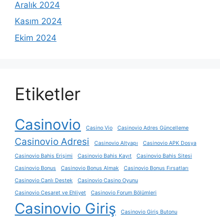
Aralık 2024
Kasım 2024
Ekim 2024
Etiketler
Casinovio
Casino Vio
Casinovio Adres Güncelleme
Casinovio Adresi
Casinovio Altyapı
Casinovio APK Dosya
Casinovio Bahis Erişimi
Casinovio Bahis Kayıt
Casinovio Bahis Sitesi
Casinovio Bonus
Casinovio Bonus Almak
Casinovio Bonus Fırsatları
Casinovio Canlı Destek
Casinovio Casino Oyunu
Casinovio Cesaret ve Ehliyet
Casinovio Forum Bölümleri
Casinovio Giriş
Casinovio Giriş Butonu