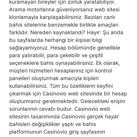
kuramayan bireyler için zorluk yaratabiliyor.
Arama motorlarına güveniyorsanız web sitesi
klonlamayla karşılaşabilirsiniz. Bazıları canlı
bahis sitelerine benzemekle birlikte amaçları
farklıdır. Nereden kaynaklandı? Hayır: Şu anda
bu sayfalarda herhangi bir kişisel bilgi
sağlayamıyoruz. Hesap bölümünde genellikle
para yatırabilir, para çekebilir ve çeşitli
seçeneklere bahis oynayabilirsiniz. Ek olarak,
müşteri hizmetleri hesaplarınız için kontrol
panelleri oluşturmak amacıyla kişileri
kullanabilirsiniz. Tüm bu özelliklerin keyfini
çıkarmak için Casinovio web sitesinde bir hesap
oluşturmanız gerekmektedir. Gelecekteki erişim
sorunlarının cevabı budur. Casinovio web
sitesinin tasarımında
Casinovio gerçek hayat
bahisleri
değişiklikler yaptı ve bahis
platformunun Casinovio giriş sayfasının