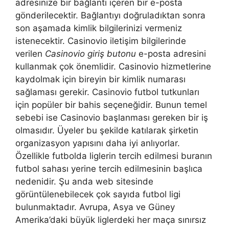
adresinize bir bağlantı içeren bir e-posta
gönderilecektir. Bağlantıyı doğruladıktan sonra
son aşamada kimlik bilgilerinizi vermeniz
istenecektir. Casinovio iletişim bilgilerinde
verilen
Casinovio giriş butonu
e-posta adresini
kullanmak çok önemlidir. Casinovio hizmetlerine
kaydolmak için bireyin bir kimlik numarası
sağlaması gerekir. Casinovio futbol tutkunları
için popüler bir bahis seçeneğidir. Bunun temel
sebebi ise Casinovio başlanması gereken bir iş
olmasıdır. Üyeler bu şekilde katılarak şirketin
organizasyon yapısını daha iyi anlıyorlar.
Özellikle futbolda liglerin tercih edilmesi buranın
futbol sahası yerine tercih edilmesinin başlıca
nedenidir. Şu anda web sitesinde
görüntülenebilecek çok sayıda futbol ligi
bulunmaktadır. Avrupa, Asya ve Güney
Amerika’daki büyük liglerdeki her maça sınırsız