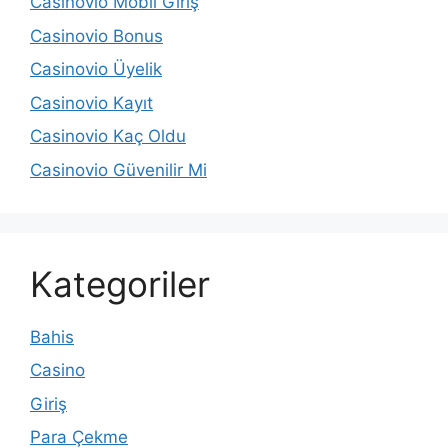
Casinovio Mobil Giriş
Casinovio Bonus
Casinovio Üyelik
Casinovio Kayıt
Casinovio Kaç Oldu
Casinovio Güvenilir Mi
Kategoriler
Bahis
Casino
Giriş
Para Çekme