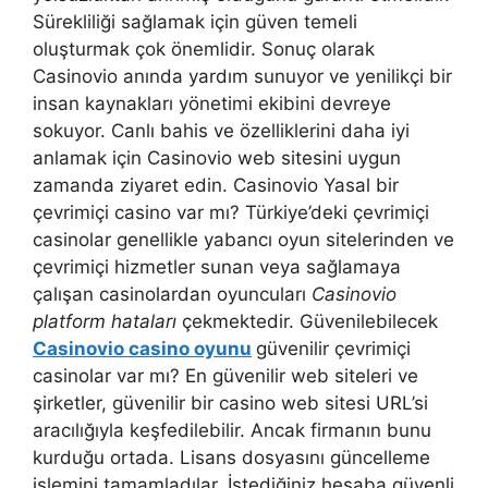
Sürekliliği sağlamak için güven temeli
oluşturmak çok önemlidir. Sonuç olarak
Casinovio anında yardım sunuyor ve yenilikçi bir
insan kaynakları yönetimi ekibini devreye
sokuyor. Canlı bahis ve özelliklerini daha iyi
anlamak için Casinovio web sitesini uygun
zamanda ziyaret edin. Casinovio Yasal bir
çevrimiçi casino var mı? Türkiye’deki çevrimiçi
casinolar genellikle yabancı oyun sitelerinden ve
çevrimiçi hizmetler sunan veya sağlamaya
çalışan casinolardan oyuncuları
Casinovio
platform hataları
çekmektedir. Güvenilebilecek
Casinovio casino oyunu
güvenilir çevrimiçi
casinolar var mı? En güvenilir web siteleri ve
şirketler, güvenilir bir casino web sitesi URL’si
aracılığıyla keşfedilebilir. Ancak firmanın bunu
kurduğu ortada. Lisans dosyasını güncelleme
işlemini tamamladılar. İstediğiniz hesaba güvenli