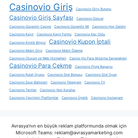
Casinovio Giriş
Casinovio Giriş Butonu
Casinovio Giriş Sayfası
Casinovio Güncel
Casinovio Güvenilir Casino
Casinovio Güvenilir Mi
Casinovio Hoş Geldin
Casinovio Kayıt
Casinovio Kayıt Formu
Casinovio Kaç Oldu
Casinovio Kupon İptali
Casinovio Kimlik Bilgisi
Casinovio Mobil Giriş
Casinovio Mobil Ödeme
Casinovio Oturum ve Web Hizmetleri
Casino Vio Para Aktarma Seçenekleri
Casinovio Para Çekme
Casinovio Proje Başarısı
Casinovio Rulet Oyunu
Casinovio Slot Bonusu
Casinovio Slot Oyun
Casinovio Spor Bahisleri
Casinovio Telegram
Casinovio TV
Casinovio Twitter
Casinovio Yeni Kurallar
Casinovio Çevrimiçi Platformlar
Casinovio Üyelik
Casinovio İnstagram
Avrasya'nın en büyük reklam platformunda olmak için
Microsoft Teams:
reklam@avrasyamarketing.com