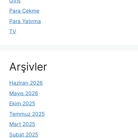
Giriş
Para Çekme
Para Yatırma
TV
Arşivler
Haziran 2026
Mayıs 2026
Ekim 2025
Temmuz 2025
Mart 2025
Şubat 2025