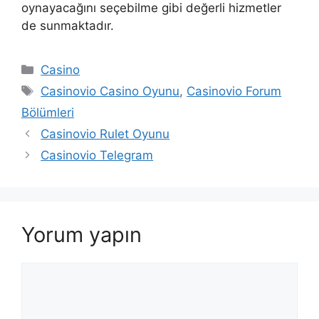
oynayacağını seçebilme gibi değerli hizmetler
de sunmaktadır.
Kategoriler
Casino
Etiketler
Casinovio Casino Oyunu
,
Casinovio Forum
Bölümleri
Casinovio Rulet Oyunu
Casinovio Telegram
Yorum yapın
Yorum