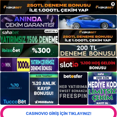
×
CASINOVIO GİRİŞ İÇİN TIKLAYINIZ!