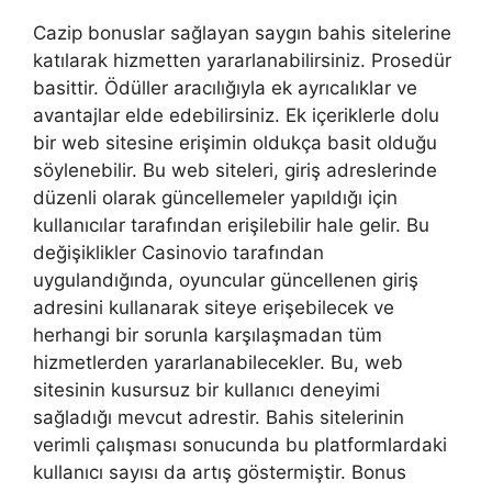
Cazip bonuslar sağlayan saygın bahis sitelerine
katılarak hizmetten yararlanabilirsiniz. Prosedür
basittir. Ödüller aracılığıyla ek ayrıcalıklar ve
avantajlar elde edebilirsiniz. Ek içeriklerle dolu
bir web sitesine erişimin oldukça basit olduğu
söylenebilir. Bu web siteleri, giriş adreslerinde
düzenli olarak güncellemeler yapıldığı için
kullanıcılar tarafından erişilebilir hale gelir. Bu
değişiklikler Casinovio tarafından
uygulandığında, oyuncular güncellenen giriş
adresini kullanarak siteye erişebilecek ve
herhangi bir sorunla karşılaşmadan tüm
hizmetlerden yararlanabilecekler. Bu, web
sitesinin kusursuz bir kullanıcı deneyimi
sağladığı mevcut adrestir. Bahis sitelerinin
verimli çalışması sonucunda bu platformlardaki
kullanıcı sayısı da artış göstermiştir. Bonus