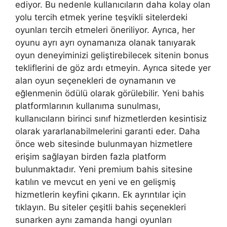
ediyor. Bu nedenle kullanıcıların daha kolay olan
yolu tercih etmek yerine teşvikli sitelerdeki
oyunları tercih etmeleri öneriliyor. Ayrıca, her
oyunu ayrı ayrı oynamanıza olanak tanıyarak
oyun deneyiminizi geliştirebilecek sitenin bonus
tekliflerini de göz ardı etmeyin. Ayrıca sitede yer
alan oyun seçenekleri de oynamanın ve
eğlenmenin ödülü olarak görülebilir. Yeni bahis
platformlarının kullanıma sunulması,
kullanıcıların birinci sınıf hizmetlerden kesintisiz
olarak yararlanabilmelerini garanti eder. Daha
önce web sitesinde bulunmayan hizmetlere
erişim sağlayan birden fazla platform
bulunmaktadır. Yeni premium bahis sitesine
katılın ve mevcut en yeni ve en gelişmiş
hizmetlerin keyfini çıkarın. Ek ayrıntılar için
tıklayın. Bu siteler çeşitli bahis seçenekleri
sunarken aynı zamanda hangi oyunları