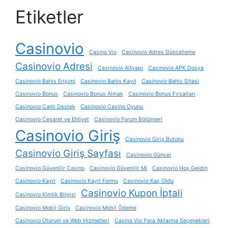
Etiketler
Casinovio
Casino Vio
Casinovio Adres Güncelleme
Casinovio Adresi
Casinovio Altyapı
Casinovio APK Dosya
Casinovio Bahis Erişimi
Casinovio Bahis Kayıt
Casinovio Bahis Sitesi
Casinovio Bonus
Casinovio Bonus Almak
Casinovio Bonus Fırsatları
Casinovio Canlı Destek
Casinovio Casino Oyunu
Casinovio Cesaret ve Ehliyet
Casinovio Forum Bölümleri
Casinovio Giriş
Casinovio Giriş Butonu
Casinovio Giriş Sayfası
Casinovio Güncel
Casinovio Güvenilir Casino
Casinovio Güvenilir Mi
Casinovio Hoş Geldin
Casinovio Kayıt
Casinovio Kayıt Formu
Casinovio Kaç Oldu
Casinovio Kupon İptali
Casinovio Kimlik Bilgisi
Casinovio Mobil Giriş
Casinovio Mobil Ödeme
Casinovio Oturum ve Web Hizmetleri
Casino Vio Para Aktarma Seçenekleri