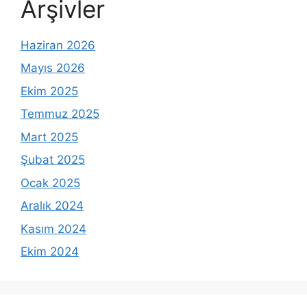
Arşivler
Haziran 2026
Mayıs 2026
Ekim 2025
Temmuz 2025
Mart 2025
Şubat 2025
Ocak 2025
Aralık 2024
Kasım 2024
Ekim 2024